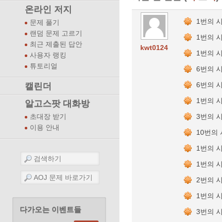
온라인 저지
1번의 
문제 풀기
랜덤 문제 고르기
1번의 
최근 제출된 답안
kwt0124
1번의 
사용자 랭킹
튜토리얼
6번의 
6번의 
캘린더
1번의 
알고스팟 대화방
3번의 
초대장 받기
이용 안내
10번의
1번의 
1번의 
2번의 
1번의 
다가오는 이벤트들
3번의 