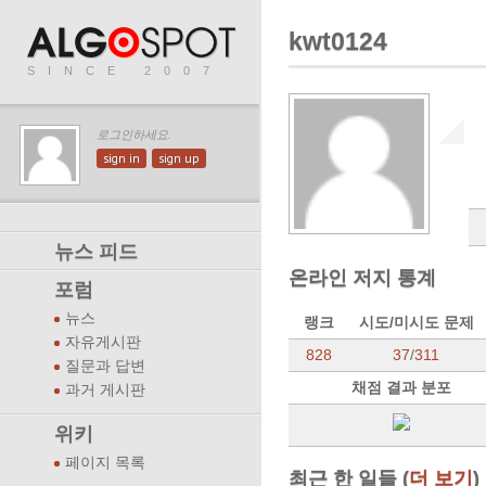
kwt0124
SINCE 2007
로그인하세요.
sign in
sign up
뉴스 피드
온라인 저지 통계
포럼
뉴스
랭크
시도/미시도 문제
자유게시판
828
37
/
311
질문과 답변
채점 결과 분포
과거 게시판
위키
페이지 목록
최근 한 일들 (
더 보기
)