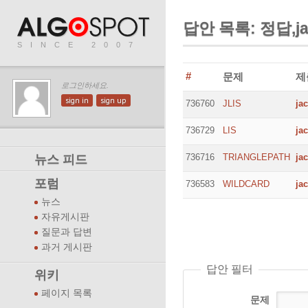
답안 목록: 정답,ja
SINCE 2007
#
문제
제
로그인하세요.
sign in
sign up
736760
JLIS
ja
736729
LIS
ja
736716
TRIANGLEPATH
ja
뉴스 피드
포럼
736583
WILDCARD
ja
뉴스
자유게시판
질문과 답변
과거 게시판
답안 필터
위키
페이지 목록
문제