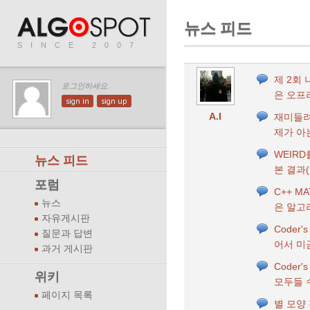
뉴스 피드
SINCE 2007
제 2회
로그인하세요.
은 오프
sign in
sign up
A.I
재미들려
제가 아
WEIR
뉴스 피드
본 결과
포럼
C++ M
뉴스
은 알고
자유게시판
Coder
질문과 답변
어서 미
과거 게시판
Coder's
위키
모두들 
페이지 목록
별 모양