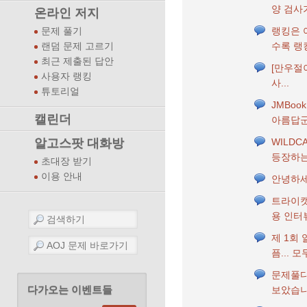
양 검사가
온라인 저지
랭킹은 
문제 풀기
수록 랭
랜덤 문제 고르기
최근 제출된 답안
[만우절
사용자 랭킹
사...
튜토리얼
JMBo
캘린더
아름답
알고스팟 대화방
WILDC
등장하는
초대장 받기
이용 안내
안녕하세
트라이캣
용 인터
제 1회
픔... 
문제풀다
다가오는 이벤트들
보았습니다.