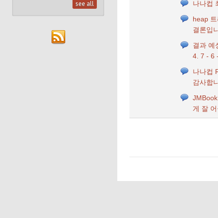
see all
나나컵 
heap 
결론입니다만
결과 예
4. 7 - 6 
나나컵 
감사합니
JMBoo
게 잘 