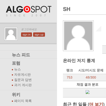
SH
SINCE 2007
로그인하세요.
sign in
sign up
뉴스 피드
온라인 저지 통계
포럼
뉴스
랭크
시도/미시도 문제
자유게시판
753
48
/
300
질문과 답변
채점 결과 분포
과거 게시판
위키
페이지 목록
최근 한 일들 (
더 보기
)