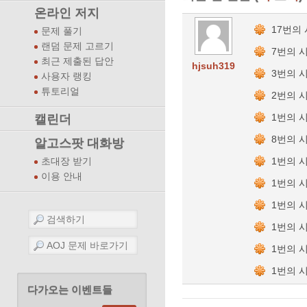
온라인 저지
17번의
문제 풀기
랜덤 문제 고르기
7번의 
최근 제출된 답안
hjsuh319
3번의 
사용자 랭킹
튜토리얼
2번의 
1번의 
캘린더
8번의 
알고스팟 대화방
1번의 
초대장 받기
이용 안내
1번의 
1번의 
1번의 
1번의 
1번의 
다가오는 이벤트들