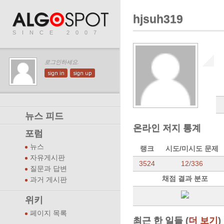
hjsuh319
SINCE 2007
로그인하세요.
sign in
sign up
뉴스 피드
온라인 저지 통계
포럼
뉴스
랭크
시도/미시도 문제
자유게시판
3524
12
/
336
질문과 답변
채점 결과 분포
과거 게시판
위키
페이지 목록
최근 한 일들 (
더 보기
)