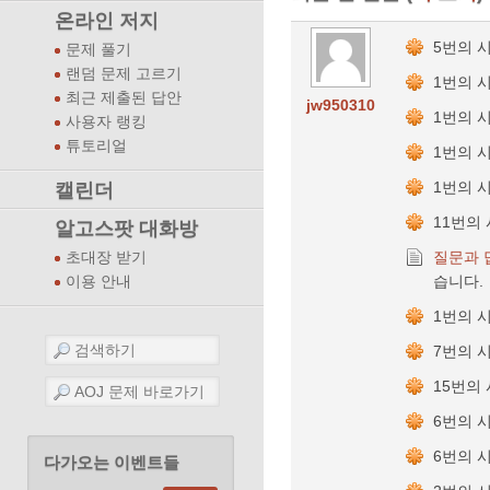
온라인 저지
5번의 
문제 풀기
랜덤 문제 고르기
1번의 
최근 제출된 답안
jw950310
1번의 
사용자 랭킹
튜토리얼
1번의 
1번의 
캘린더
11번의
알고스팟 대화방
질문과 
초대장 받기
습니다.
이용 안내
1번의 
7번의 
15번의
6번의 
6번의 
다가오는 이벤트들