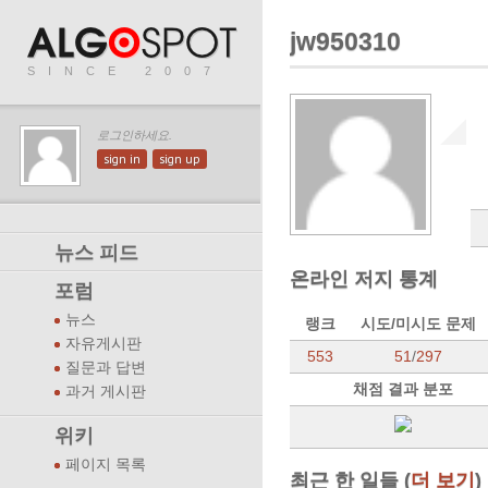
jw950310
SINCE 2007
로그인하세요.
sign in
sign up
뉴스 피드
온라인 저지 통계
포럼
뉴스
랭크
시도/미시도 문제
자유게시판
553
51
/
297
질문과 답변
채점 결과 분포
과거 게시판
위키
페이지 목록
최근 한 일들 (
더 보기
)