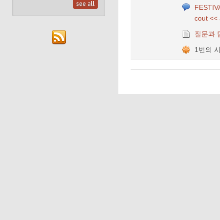
see all
FESTI
cout <
질문과 
1번의 