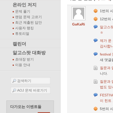
온라인 저지
1번의 
문제 풀기
랜덤 문제 고르기
12번의
최근 제출된 답안
GaKaRi
알고스팟
사용자 랭킹
ㅎ
튜토리얼
제가 푼
캘린더
감사합니
알고스팟 대화방
festi
초대장 받기
새 댓글
이용 안내
질문과 
니다.
질문과 
법도 있
FESTI
이 힌트
다가오는 이벤트들
5번의 