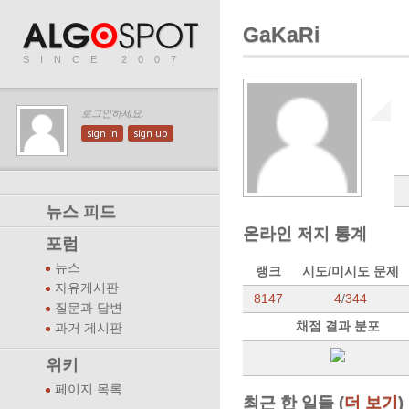
GaKaRi
SINCE 2007
로그인하세요.
sign in
sign up
뉴스 피드
온라인 저지 통계
포럼
뉴스
랭크
시도/미시도 문제
자유게시판
8147
4
/
344
질문과 답변
채점 결과 분포
과거 게시판
위키
페이지 목록
최근 한 일들 (
더 보기
)