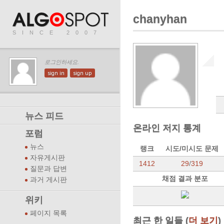
chanyhan
SINCE 2007
로그인하세요.
sign in
sign up
뉴스 피드
온라인 저지 통계
포럼
뉴스
랭크
시도/미시도 문제
자유게시판
1412
29
/
319
질문과 답변
채점 결과 분포
과거 게시판
위키
페이지 목록
최근 한 일들 (
더 보기
)