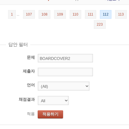
1
...
107
108
109
110
111
112
113
223
답안 필터
문제
제출자
언어
채점결과
적용
적용하기