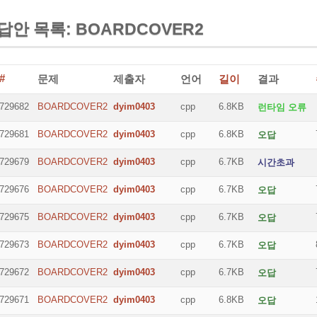
답안 목록: BOARDCOVER2
#
문제
제출자
언어
길이
결과
729682
BOARDCOVER2
dyim0403
cpp
6.8KB
런타임 오류
729681
BOARDCOVER2
dyim0403
cpp
6.8KB
오답
729679
BOARDCOVER2
dyim0403
cpp
6.7KB
시간초과
729676
BOARDCOVER2
dyim0403
cpp
6.7KB
오답
729675
BOARDCOVER2
dyim0403
cpp
6.7KB
오답
729673
BOARDCOVER2
dyim0403
cpp
6.7KB
오답
729672
BOARDCOVER2
dyim0403
cpp
6.7KB
오답
729671
BOARDCOVER2
dyim0403
cpp
6.8KB
오답