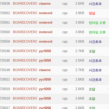
720636
BOARDCOVER2
ctaaone
cpp
2.6KB
시간초과
720562
BOARDCOVER2
mxteroid
cpp
3.9KB
정답
720561
BOARDCOVER2
mxteroid
cpp
3.9KB
런타임 오류
720560
BOARDCOVER2
mxteroid
cpp
3.9KB
런타임 오류
720559
BOARDCOVER2
mxteroid
cpp
3.0KB
시간초과
720186
BOARDCOVER2
yyc9268
cpp
2.7KB
오답
720185
BOARDCOVER2
yyc9268
cpp
2.5KB
시간초과
720148
BOARDCOVER2
ctaaone
cpp
2.7KB
시간초과
720021
BOARDCOVER2
yyc9268
cpp
2.6KB
시간초과
720019
BOARDCOVER2
yyc9268
cpp
2.6KB
오답
720018
BOARDCOVER2
yyc9268
cpp
2.6KB
오답
720017
BOARDCOVER2
yyc9268
cpp
2.6KB
오답