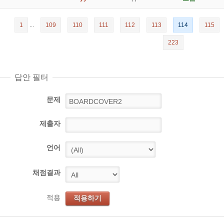
1
...
109
110
111
112
113
114
115
223
답안 필터
문제
제출자
언어
채점결과
적용
적용하기