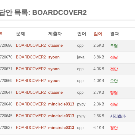
답안 목록: BOARDCOVER2
#
문제
제출자
언어
길이
결과
720696
BOARDCOVER2
ctaaone
cpp
2.5KB
오답
720676
BOARDCOVER2
syoon
java
3.8KB
정답
720671
BOARDCOVER2
syoon
cpp
4.0KB
정답
720669
BOARDCOVER2
syoon
cpp
4.0KB
오답
720647
BOARDCOVER2
ctaaone
cpp
2.7KB
정답
720646
BOARDCOVER2
mincircle0313
pypy
2.0KB
정답
720645
BOARDCOVER2
mincircle0313
pypy
2.5KB
시간초과
720637
BOARDCOVER2
mincircle0313
cpp
6.1KB
정답