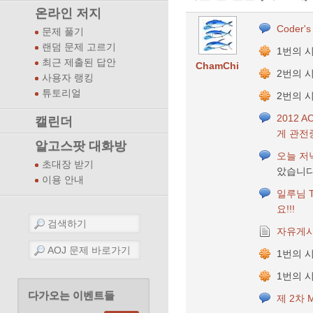
온라인 저지
Coder's
문제 풀기
랜덤 문제 고르기
1번의 
최근 제출된 답안
ChamChi
2번의 
사용자 랭킹
튜토리얼
2번의 
2012 
캘린더
게 관전
알고스팟 대화방
오늘 저
초대장 받기
았습니다
이용 안내
일루님 T
요!!!
자유게
1번의 
1번의 
다가오는 이벤트들
제 2차