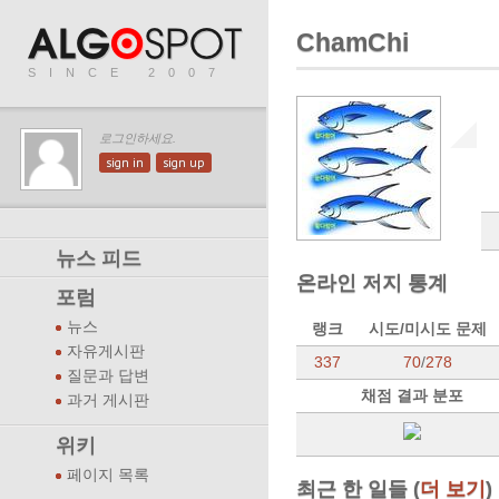
ChamChi
SINCE 2007
로그인하세요.
sign in
sign up
뉴스 피드
온라인 저지 통계
포럼
뉴스
랭크
시도/미시도 문제
자유게시판
337
70
/
278
질문과 답변
채점 결과 분포
과거 게시판
위키
페이지 목록
최근 한 일들 (
더 보기
)