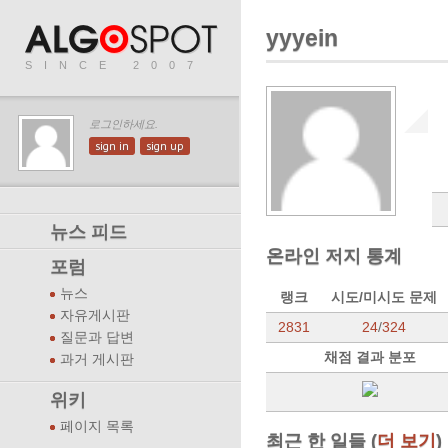
yyyein
SINCE 2007
로그인하세요.
sign in
sign up
뉴스 피드
온라인 저지 통계
포럼
뉴스
랭크
시도/미시도 문제
자유게시판
2831
24
/
324
질문과 답변
채점 결과 분포
과거 게시판
위키
페이지 목록
최근 한 일들 (
더 보기
)