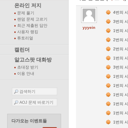
온라인 저지
4번의 
문제 풀기
랜덤 문제 고르기
3번의 
최근 제출된 답안
yyyein
1번의 
사용자 랭킹
튜토리얼
2번의 
2번의 
캘린더
1번의 
알고스팟 대화방
3번의 
초대장 받기
이용 안내
1번의 
1번의 
1번의 
1번의 
1번의 
다가오는 이벤트들
1번의 