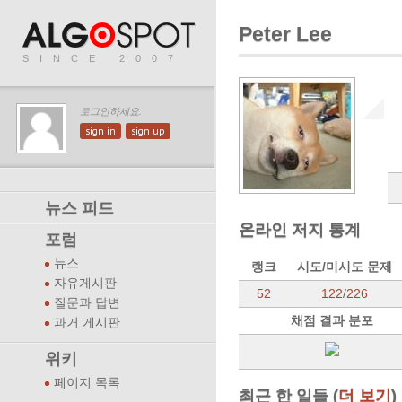
Peter Lee
SINCE 2007
로그인하세요.
sign in
sign up
뉴스 피드
온라인 저지 통계
포럼
뉴스
랭크
시도/미시도 문제
자유게시판
52
122
/
226
질문과 답변
채점 결과 분포
과거 게시판
위키
페이지 목록
최근 한 일들 (
더 보기
)