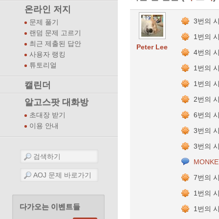
온라인 저지
3번의 
문제 풀기
랜덤 문제 고르기
1번의 
최근 제출된 답안
Peter Lee
4번의 
사용자 랭킹
튜토리얼
1번의 
1번의 
캘린더
2번의 
알고스팟 대화방
6번의 
초대장 받기
이용 안내
3번의 
3번의 
MONKE
7번의 
1번의 
다가오는 이벤트들
1번의 