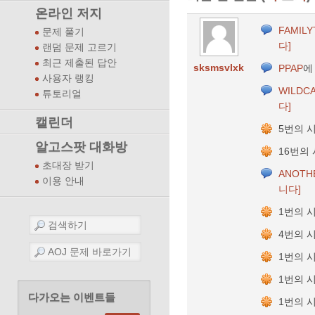
온라인 저지
FAMILY
문제 풀기
다]
랜덤 문제 고르기
최근 제출된 답안
sksmsvlxk
PPAP
에
사용자 랭킹
WILDC
튜토리얼
다]
캘린더
5번의 
알고스팟 대화방
16번의
초대장 받기
ANOTH
이용 안내
니다]
1번의 
4번의 
1번의 
1번의 
다가오는 이벤트들
1번의 