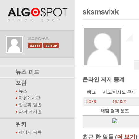
sksmsvlxk
SINCE 2007
로그인하세요.
sign in
sign up
뉴스 피드
온라인 저지 통계
포럼
뉴스
랭크
시도/미시도 문제
자유게시판
3029
16
/
332
질문과 답변
채점 결과 분포
과거 게시판
위키
페이지 목록
최근 한 일들 (
더 보기
)