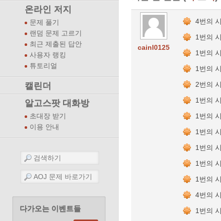
온라인 저지
4번의 
문제 풀기
랜덤 문제 고르기
1번의 
최근 제출된 답안
cainl0125
1번의 
사용자 랭킹
튜토리얼
1번의 
2번의 
캘린더
1번의 
알고스팟 대화방
1번의 
초대장 받기
이용 안내
1번의 
1번의 
1번의 
1번의 
4번의 
다가오는 이벤트들
1번의 