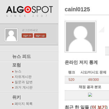
cainl0125
SINCE 2007
로그인하세요.
sign in
sign up
뉴스 피드
온라인 저지 통계
포럼
뉴스
랭크
시도/미시도 문제
자유게시판
520
48
/
300
질문과 답변
채점 결과 분포
과거 게시판
위키
페이지 목록
최근 한 일들 (
더 보기
)