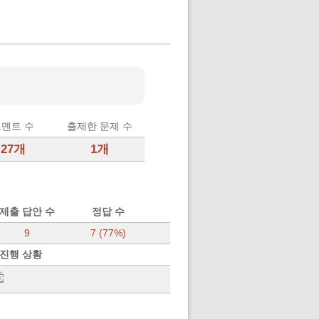
멘트 수
출제한 문제 수
27개
1개
제출 답안 수
정답 수
9
7 (77%)
 진행 상황