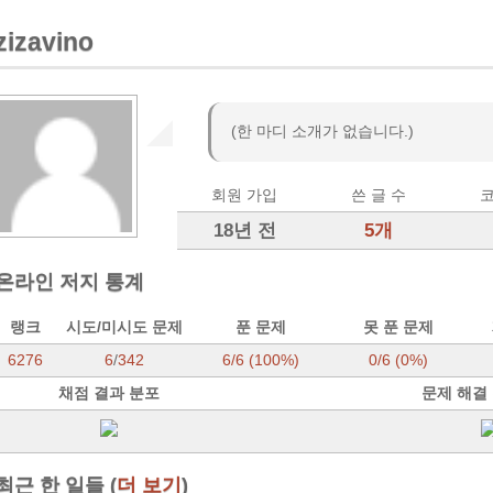
zizavino
(한 마디 소개가 없습니다.)
회원 가입
쓴 글 수
코
18년 전
5개
온라인 저지 통계
랭크
시도/미시도 문제
푼 문제
못 푼 문제
6276
6
/
342
6/6 (100%)
0/6 (0%)
채점 결과 분포
문제 해결
최근 한 일들 (
더 보기
)