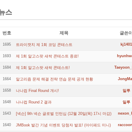
뉴스
번호
제목
글쓴
1695
kj1401
트라이캣치 제 1회 코딩 콘테스트
1693
hyunhw
제 1회 알고스팟 새싹 콘테스트 종료!
1684
Taeyoon_
제 1회 알고스팟 새싹 콘테스트!
1664
JongM
알고리즘 문제 해결 전략 연습 문제 공개 현황
1658
나나컵 Final Round 개시!
일루
1648
나나컵 Round 2 결과
일루
1643
nexon_
[넥슨] 9th 넥슨 글로벌 인턴십 (12월 20일(목) 17시 마감)
1640
raccoo
JMBook 발간 기념 이벤트 당첨자 발표! (아이패드 미니)