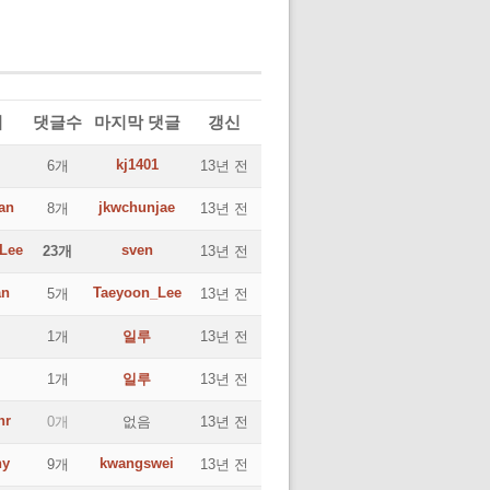
이
댓글수
마지막 댓글
갱신
kj1401
6개
13년 전
an
jkwchunjae
8개
13년 전
Lee
sven
23개
13년 전
an
Taeyoon_Lee
5개
13년 전
1개
일루
13년 전
1개
일루
13년 전
hr
0개
없음
13년 전
ny
kwangswei
9개
13년 전