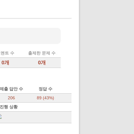
멘트 수
출제한 문제 수
0개
0개
제출 답안 수
정답 수
206
89 (43%)
 진행 상황