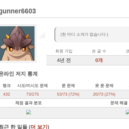
gunner6603
(한 마디 소개가 없습니다.)
회원 가입
쓴 글 수
코
4년 전
0개
온라인 저지 통계
랭크
시도/미시도 문제
푼 문제
못 푼 문제
432
73
/
275
53/73 (72%)
20/73 (27%)
채점 결과 분포
문제 해결
최근 한 일들 (
더 보기
)