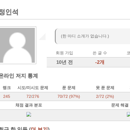
정인석
(한 마디 소개가 없습니다.)
회원 가입
쓴 글 수
코
10년 전
-2개
온라인 저지 통계
랭크
시도/미시도 문제
푼 문제
못 푼 문제
245
72
/
276
70/72 (97%)
2/72 (2%)
채점 결과 분포
문제 해결
최근 한 일들 (
더 보기
)