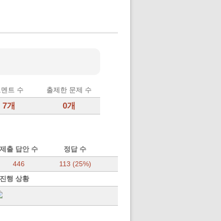
멘트 수
출제한 문제 수
7개
0개
제출 답안 수
정답 수
446
113 (25%)
 진행 상황