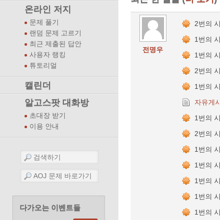
온라인 저지
문제 풀기
2번의 
랜덤 문제 고르기
1번의 
최근 제출된 답안
전명우
사용자 랭킹
1번의 
튜토리얼
2번의 
캘린더
1번의 
알고스팟 대화방
자유게
초대장 받기
1번의 
이용 안내
2번의 
1번의 
1번의 
1번의 
1번의 
다가오는 이벤트들
1번의 