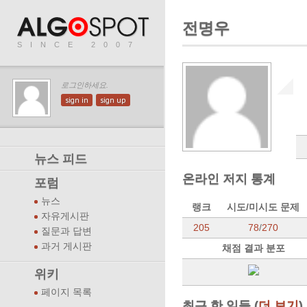
전명우
SINCE 2007
로그인하세요.
sign in
sign up
뉴스 피드
온라인 저지 통계
포럼
뉴스
랭크
시도/미시도 문제
자유게시판
205
78
/
270
질문과 답변
과거 게시판
채점 결과 분포
위키
페이지 목록
최근 한 일들 (
더 보기
)