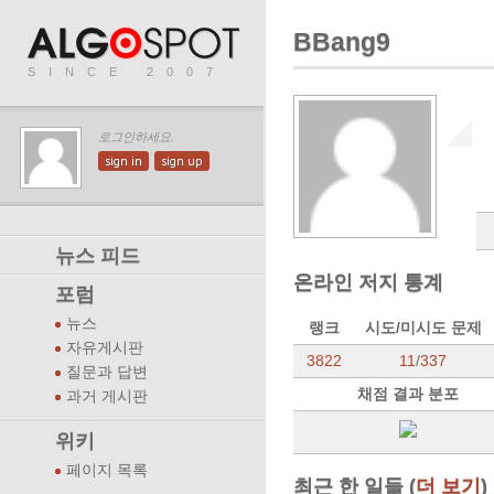
BBang9
SINCE 2007
로그인하세요.
sign in
sign up
뉴스 피드
온라인 저지 통계
포럼
뉴스
랭크
시도/미시도 문제
자유게시판
3822
11
/
337
질문과 답변
채점 결과 분포
과거 게시판
위키
페이지 목록
최근 한 일들 (
더 보기
)