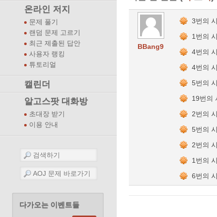
온라인 저지
3번의 
문제 풀기
랜덤 문제 고르기
1번의 
최근 제출된 답안
BBang9
4번의 
사용자 랭킹
튜토리얼
4번의 
5번의 
캘린더
19번의
알고스팟 대화방
2번의 
초대장 받기
이용 안내
5번의 
2번의 
1번의 
6번의 
다가오는 이벤트들