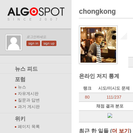
chongkong
SINCE 2007
로그인하세요.
sign in
sign up
뉴스 피드
온라인 저지 통계
포럼
뉴스
랭크
시도/미시도 문제
자유게시판
80
111
/
237
질문과 답변
채점 결과 분포
과거 게시판
위키
페이지 목록
최근 한 일들 (
더 보기
)