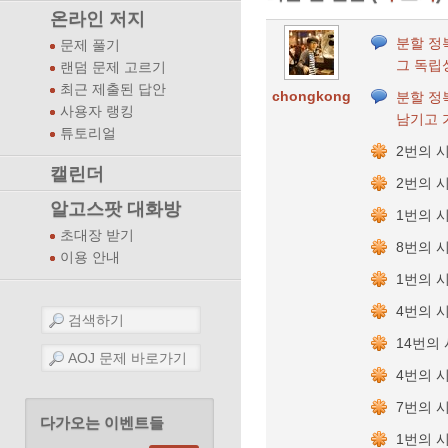
온라인 저지
분할 정
문제 풀기
그 독립
랜덤 문제 고르기
최근 제출된 답안
chongkong
분할 정
사용자 랭킹
남기고 가
튜토리얼
2번의 
캘린더
2번의 
알고스팟 대화방
1번의 
초대장 받기
8번의 
이용 안내
1번의 
4번의 
14번의
4번의 
7번의 
다가오는 이벤트들
1번의 