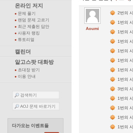
온라인 저지
2번의 
문제 풀기
랜덤 문제 고르기
1번의 
최근 제출된 답안
Aoumi
1번의 
사용자 랭킹
튜토리얼
1번의 
1번의 
캘린더
1번의 
알고스팟 대화방
1번의 
초대장 받기
이용 안내
1번의 
3번의 
1번의 
1번의 
1번의 
다가오는 이벤트들
1번의 