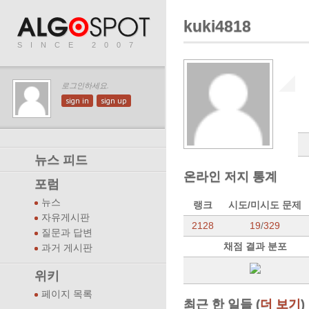
kuki4818
SINCE 2007
로그인하세요.
sign in
sign up
뉴스 피드
온라인 저지 통계
포럼
뉴스
랭크
시도/미시도 문제
자유게시판
2128
19
/
329
질문과 답변
채점 결과 분포
과거 게시판
위키
페이지 목록
최근 한 일들 (
더 보기
)