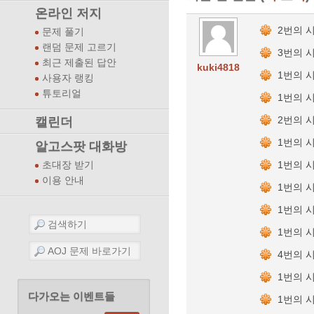
온라인 저지
2번의 
문제 풀기
랜덤 문제 고르기
3번의 
최근 제출된 답안
kuki4818
1번의 
사용자 랭킹
튜토리얼
1번의 
2번의 
캘린더
1번의 
알고스팟 대화방
1번의 
초대장 받기
이용 안내
1번의 
1번의 
1번의 
4번의 
1번의 
다가오는 이벤트들
1번의 